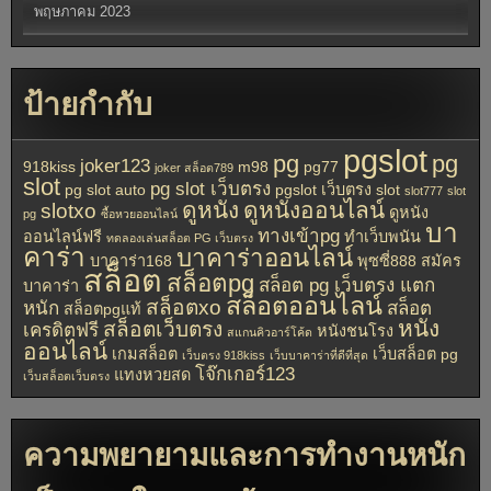
พฤษภาคม 2023
ป้ายกำกับ
pgslot
pg
pg
joker123
918kiss
m98
pg77
joker สล็อต789
slot
pg slot เว็บตรง
pg slot auto
pgslot เว็บตรง
slot
slot777
slot
ดูหนัง
ดูหนังออนไลน์
slotxo
ดูหนัง
pg
ซื้อหวยออนไลน์
บา
ทางเข้าpg
ออนไลน์ฟรี
ทำเว็บพนัน
ทดลองเล่นสล็อต PG เว็บตรง
คาร่า
บาคาร่าออนไลน์
บาคาร่า168
พุซซี่888
สมัคร
สล็อต
สล็อตpg
สล็อต pg เว็บตรง แตก
บาคาร่า
สล็อตออนไลน์
สล็อตxo
หนัก
สล็อต
สล็อตpgแท้
หนัง
สล็อตเว็บตรง
เครดิตฟรี
หนังชนโรง
สแกนคิวอาร์โค้ด
ออนไลน์
เกมสล็อต
เว็บสล็อต pg
เว็บตรง 918kiss
เว็บบาคาร่าที่ดีที่สุด
โจ๊กเกอร์123
แทงหวยสด
เว็บสล็อตเว็บตรง
ความพยายามและการทำงานหนัก