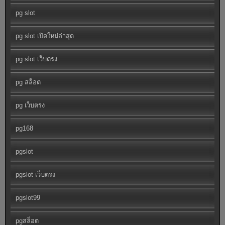
pg slot
pg slot เปิดใหม่ล่าสุด
pg slot เว็บตรง
pg สล็อต
pg เว็บตรง
pg168
pgslot
pgslot เว็บตรง
pgslot99
pgสล็อต