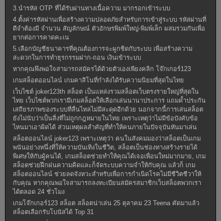
3.นำรหัส OTP ที่ได้รับผ่านทางเนื้อความ มากรอกเข้าระบบ
4.ตั้งค่ารหัสผ่านเพื่อสร้างความปลอดภัยสำหรับการเข้าสู่ระบบ รหัสผ่านที่
ดีจำต้องมี จำนวน สัญลักษณ์ ตัวอักษรพิมพ์ใหญ่-พิมพ์เล็ก ผสมรวมกันเพื่อ
ยากต่อการคาดคะเน
5.เลือกบัญชีธนาคารที่คุณต้องการจะผูกชิดกับระบบ เพื่อสร้างความ
สะดวกในการทำธุรกรรมฝาก-ถอน เงินเข้าระบบ
หากคุณพึงพอใจสามารถสมัครได้ด้วยตัวเองเพียงคลิก โจ๊กเกอร์123
เกมสล็อตออนไลน์ เกมคาสิโนที่กำลังได้รับความนิยมที่สุดในไทย
เว็บไซต์ joker123th สล็อต เป็นแหล่งรวมสล็อตเว็บตรงรายใหญ่ที่สุดใน
ไทย เว็บไซต์พวกเรามีเกมสล็อตให้เลือกเล่นนานาประการ แถมค้ำประกัน
เสถียรภาพของระบบที่ลื่นไหลไม่มีสะดุดอีกด้วย นอกจากนี้การเล่นสล็อต
ยังไม่นับว่าเป็นสิ่งที่ไม่ถูกกฎหมายในไทย เพราะเหตุว่าไม่มีข้อบังคับข้อ
ไหนมาเอาผิดได้ ส่วนเหตุผลสำคัญที่ทำให้คนภายในปัจจุบันหันมาเล่น
สล็อตออนไลน์ joker123 เพราะเหตุว่า คนในสังคมมองว่าสล็อตเป็นเกม
พนันอย่างหนึ่งที่ให้ความบันเทิงในชีวิต, สล็อตเป็นช่องทางสร้างรายได้
พิเศษให้กับผู้คนได้, เกมสล็อตช่วยทำให้คุณได้เจอเพื่อนใหม่มากมาย, เกม
สล็อตช่วยฝึกฝนความคิดและก็จัดระบบความจำให้กับคุณ แล้วก็ เกม
สล็อตออนไลน์ ช่วยลดจังหวะสำหรับเพื่อการกำเนิดโรคไม่มีชีวิตชีวาให้
กับคุณ หากคุณพอใจสามารถลงทะเบียนสมัครสมาชิกเว็บสล็อตพวกเรา
ได้ตลอด 24 ชั่วโมง
เกมโจ๊กเกอร์123 สล็อต สล็อตน่าเล่น 25 ตุลาคม 23 Teena คัดมาแล้ว
สล็อตเลือกรับโบนัสได้ Top 31