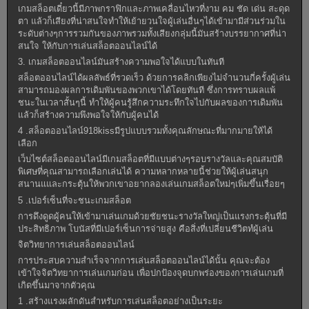
เกมสล็อตเดี๋ยวนี้มีภาพกราฟิกและภาพเคลื่อนไหวที่งาม คม ชัด เด่น สะดุด
ตา แล้วก็เสียงที่น่าสนใจทําให้เย้ายวนใจผู้เล่นอื่นๆได้เข้ามามีส่วนร่วมใน
ระดับต่างๆการรวมกันของภาพรวมทั้งเสียงกลุ่มนี้มันสร้างบรรยากาศที่น่า
สนใจ ให้กับการเล่นสล็อตออนไลน์ได้
3. เกมสล็อตออนไลน์มันสร้างความพอใจได้แบบในทันที
สล็อตออนไลน์ได้ผลลัพธ์ที่รวดเร็ว ด้วยการคลิกเพียงไม่จำนวนกี่ครั้งผู้เล่น
สามารถมองผลการเดิมพันของพวกเขาได้โดยทันที ซึ่งการทราบผลแพ้
ชนะในเวลาสั้นๆนี้ ทำให้ผู้คนรู้สึกความระทึกใจไปกับผลของการเดิมพัน
แล้วก็สร้างความพึงพอใจให้กับผู้คนได้
4 .สล็อตออนไลน์918kissมีรูปแบบรวมทั้งคุณลักษณะที่มากมายให้ได้
เลือก
เว็บไซต์สล็อตออนไลน์มีเกมสล็อตที่มีแบบต่างๆรอบรางวัลและคุณสมบัติ
พิเศษที่คุณสามารถเลือกเล่นได้ ความหลากหลายนี้ช่วยให้ผู้เล่นสนุก
สนานแและกระตุ้นให้พวกเขาอยากลองเล่นเกมสล็อตใหม่ๆเพิ่มขึ้นเรื่อยๆ
5 .เปอร์เซ็นที่จะชนะเกมสล็อต
การดึงดูดผู้คนให้เข้ามาเล่นเกมด้วยชัยชนะรางวัลใหญ่เป็นแรงกระตุ้นที่มี
ประสิทธิภาพ โบนัสที่มีเปอร์เซ็นการจ่ายสูง คือสิ่งที่เปลี่ยนชีวิตทํผู้เล่น
จิตวิทยาการเล่นสล็อตออนไลน์
การประสบความสำเร็จจากการเล่นสล็อตออนไลน์ได้นั้น คุณจะต้อง
เข้าใจจิตวิทยาการเล่นเกมก่อน เพื่อปกป้องจุดบกพร่องของการเล่นเกมที่
เกิดขึ้นมาจากตัวคุณ
1 .สร้างแรงผลักดันสำหรับการเล่นสล็อตอย่างเป็นระยะ