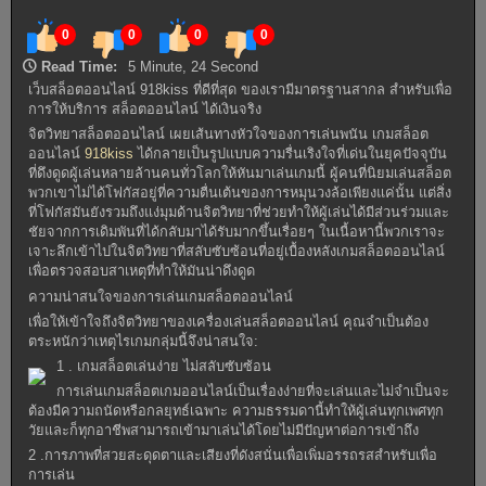
0
0
0
0
Read Time:
5 Minute, 24 Second
เว็บสล็อตออนไลน์ 918kiss ที่ดีที่สุด ของเรามีมาตรฐานสากล สำหรับเพื่อ
การให้บริการ สล็อตออนไลน์ ได้เงินจริง
จิตวิทยาสล็อตออนไลน์ เผยเส้นทางหัวใจของการเล่นพนัน เกมสล็อต
ออนไลน์
918kiss
ได้กลายเป็นรูปแบบความรื่นเริงใจที่เด่นในยุคปัจจุบัน
ที่ดึงดูดผู้เล่นหลายล้านคนทั่วโลกให้หันมาเล่นเกมนี้ ผู้คนที่นิยมเล่นสล็อต
พวกเขาไม่ได้โฟกัสอยู่ที่ความตื่นเต้นของการหมุนวงล้อเพียงแค่นั้น แต่สิ่ง
ที่โฟกัสมันยังรวมถึงแง่มุมด้านจิตวิทยาที่ช่วยทำให้ผู้เล่นได้มีส่วนร่วมและ
ชัยจากการเดิมพันที่ได้กลับมาได้รับมากขึ้นเรื่อยๆ ในเนื้อหานี้พวกเราจะ
เจาะลึกเข้าไปในจิตวิทยาที่สลับซับซ้อนที่อยู่เบื้องหลังเกมสล็อตออนไลน์
เพื่อตรวจสอบสาเหตุที่ทำให้มันน่าดึงดูด
ความน่าสนใจของการเล่นเกมสล็อตออนไลน์
เพื่อให้เข้าใจถึงจิตวิทยาของเครื่องเล่นสล็อตออนไลน์ คุณจําเป็นต้อง
ตระหนักว่าเหตุไรเกมกลุ่มนี้จึงน่าสนใจ:
1 . เกมสล็อตเล่นง่าย ไม่สลับซับซ้อน
การเล่นเกมสล็อตเกมออนไลน์เป็นเรื่องง่ายที่จะเล่นและไม่จําเป็นจะ
ต้องมีความถนัดหรือกลยุทธ์เฉพาะ ความธรรมดานี้ทําให้ผู้เล่นทุกเพศทุก
วัยและก็ทุกอาชีพสามารถเข้ามาเล่นได้โดยไม่มีปัญหาต่อการเข้าถึง
2 .การภาพที่สวยสะดุดตาและเสียงที่ดังสนั่นเพื่อเพิ่มอรรถรสสำหรับเพื่อ
การเล่น