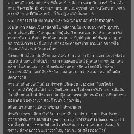
ความพอดีมาพร้อมกับ หน้าที่ที่ค่อนข้าง มีความหมายกับ การทำเงิน แล้วก็
การสร้างรายได้ ที่มีความมากมาย และสมควรที่น่าประทับใจกับ การผลิต
สรรค์สิ่งต่างๆที่เปิดโลกกว้าง ให้แก่ผู้เล่นได้เป็นอย่างดี
slot บริการจัดเต็ม ของดีมาก และยังคงมาพร้อมกับหัวใจสำคัญที่ดี
เชื่อไหมว่า สล็อต เป็นเกมคาสิโน ที่มีความนิยมชมชอบมากในทุกทวีป
สล็อตเป็นเกมที่มีวงล้อหมุน และก็ผู้เล่น จึงควรกดลูกศร หรือ กดปุ่ม เพื่อ
หมุนวงล้อ และก็ขณะที่วงล้อหยุดหมุน จะมีรูปสัญลักษณ์ต่างๆปรากฏบน
จอ รวมทั้งการชนะขึ้นกับ กับการเรียงเครื่องหมาย ตามแบบอย่างที่ได้
กำหนดไว้ ล่วงหน้าในเกมนั้นๆ
ในขณะนี้ สล็อต เป็นที่นิยมออนไลน์ จำนวนมาก มีเว็บ และก็แพลตฟอร์ม
ออนไลน์ หลายที่ ที่ให้บริการเกม สล็อตออนไลน์ ผู้เล่นสามารถเลือกเล่น
สล็อต ในลักษณะต่างๆอย่างเช่นสล็อตคลาสสิค สล็อตวิดีโอ สล็อต
โปรแกรมสีสัน และก็อื่นๆซึ่งมีความสนุกสนานร่าเริง และความตื่นเต้น
แตกต่างกัน
การเล่นสล็อตออนไลน์ มักมีรางวัลแจ็คพอต (Jackpot) ใหญ่โตซึ่ง
สามารถ ทำให้ผู้เล่นได้รับรางวัลเงินสด มากไม่น้อยเลยทีเดียว การเดิมพัน
ใน สล็อตออนไลน์ มีหลายระดับ ผู้เล่นสามารถเลือกระดับ การเดิมพันตาม
อัธยาศัย ของพวกเขา และก็งบประมาณที่มีอยู่
สล็อต ประสบการณ์ตรง พร้อมแล้วสำหรับคุณ
สำหรับบริการ สล็อต มักมีต้นแบบเกมที่นานาประการ และฟีพบร์พิเศษ
ตัวอย่างเช่น การเดิมพันฟรี (Free Spins), รางวัลพิเศษ (Bonus Rounds),
รวมทั้งรูปแบบการชนะที่น่าสนใจ เพื่อเพิ่มความสนุกสนานร่าเริงและก็
จังหวะ สำหรับการชนะรางวัลใหญ่ ก่อนจะเล่นสล็อตออนไลน์