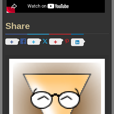
Share