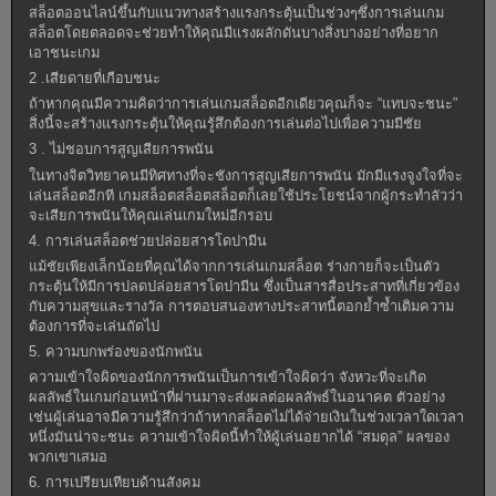
สล็อตออนไลน์ขึ้นกับแนวทางสร้างแรงกระตุ้นเป็นช่วงๆซึ่งการเล่นเกม
สล็อตโดยตลอดจะช่วยทำให้คุณมีแรงผลักดันบางสิ่งบางอย่างที่อยาก
เอาชนะเกม
2 .เสียดายที่เกือบชนะ
ถ้าหากคุณมีความคิดว่าการเล่นเกมสล็อตอีกเดียวคุณก็จะ “แทบจะชนะ”
สิ่งนี้จะสร้างแรงกระตุ้นให้คุณรู้สึกต้องการเล่นต่อไปเพื่อความมีชัย
3 . ไม่ชอบการสูญเสียการพนัน
ในทางจิตวิทยาคนมีทิศทางที่จะชังการสูญเสียการพนัน มักมีแรงจูงใจที่จะ
เล่นสล็อตอีกที เกมสล็อตสล็อตสล็อตก็เลยใช้ประโยชน์จากผู้กระทำลัวว่า
จะเสียการพนันให้คุณเล่นเกมใหม่อีกรอบ
4. การเล่นสล็อตช่วยปล่อยสารโดปามีน
แม้ชัยเพียงเล็กน้อยที่คุณได้จากการเล่นเกมสล็อต ร่างกายก็จะเป็นตัว
กระตุ้นให้มีการปลดปล่อยสารโดปามีน ซึ่งเป็นสารสื่อประสาทที่เกี่ยวข้อง
กับความสุขและรางวัล การตอบสนองทางประสาทนี้ตอกย้ำซ้ำเติมความ
ต้องการที่จะเล่นถัดไป
5. ความบกพร่องของนักพนัน
ความเข้าใจผิดของนักการพนันเป็นการเข้าใจผิดว่า จังหวะที่จะเกิด
ผลลัพธ์ในเกมก่อนหน้าที่ผ่านมาจะส่งผลต่อผลลัพธ์ในอนาคต ตัวอย่าง
เช่นผู้เล่นอาจมีความรู้สึกว่าถ้าหากสล็อตไม่ได้จ่ายเงินในช่วงเวลาใดเวลา
หนึ่งมันน่าจะชนะ ความเข้าใจผิดนี้ทําให้ผู้เล่นอยากได้ “สมดุล” ผลของ
พวกเขาเสมอ
6. การเปรียบเทียบด้านสังคม