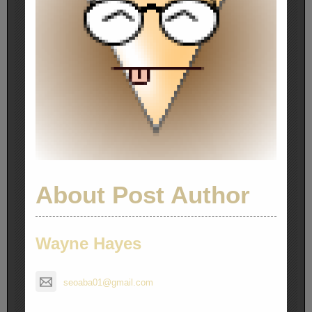
About Post Author
Wayne Hayes
seoaba01@gmail.com