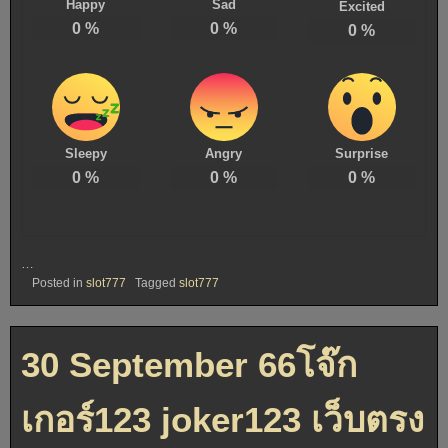
Happy
Sad
Excited
0
%
0
%
0
%
Sleepy
Angry
Surprise
0
%
0
%
0
%
…
Posted in
slot777
Tagged
slot777
30 September 66โจ๊ก
เกอร์123 joker123 เว็บตรง