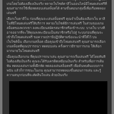
เกมโดยไม่ต้องเสี่ยงเงินจริง หลายเว็บไซต์คาสิโนออนไลน์มีโหมดเล่นฟรีที่
คุณสามารถใช้เพื่อทดสอบเล่นสล็อตได้ ตามขั้นตอนกลุ่มนี้เพื่อเริ่มทดลอง
เล่นฟรี
เลือกเว็บคาสิโน ก่อนที่คุณจะเล่นสล็อตฟรี คุณจำเป็นต้องเลือกเว็บ คาสิ
โนที่มีโหมดเล่นฟรีให้บริการ หลายเว็บไซต์มีการเล่นฟรี ในส่วนของเกม
สล็อตของพวกเขา ลงทะเบียนสมัครสมาชิกหรือเข้าระบบ: บางเว็บ บางที
อาจอยากที่จะให้คุณลงทะเบียนเป็นสมาชิกหรือไปสู่ ระบบก่อนที่คุณจะ
เข้าถึงโหมดเล่นฟรี ขอความปรานีปฏิบัติตามข้อแนะนำที่ให้ไว้ บน
เว็บไซต์นั้น เลือกเกมสล็อต เมื่อคุณเข้าถึงโหมดเล่นฟรี คุณสามารถเลือก
เกมสล็อตที่คุณปรารถนา ทดสอบเล่น ครั้งคราวมีรายการเกม ให้เลือก
มากมายในโหมดเล่นฟรี
เมื่อคุณเลือกเกม ที่คุณปรารถนาเล่น คุณสามารถเริ่มเล่นฟรี ได้โดยทันที
ไม่ต้องเสียเงินจริง คุณจะได้รับเครดิตเหมือนเงินจริง สำหรับเพื่อการเดิม
พัน ทดลองเล่นรวมทั้งฝึกหัด ทดลองเล่นสล็อตฟรี เพื่อค้นพบต้นแบบการ
พนัน แล้วก็การชนะในเกม คุณสามารถทดลองขั้นตอนการเล่น และรู้
ความสนุกก่อนที่จะตัดสินใจเล่น ด้วยเงินจริง