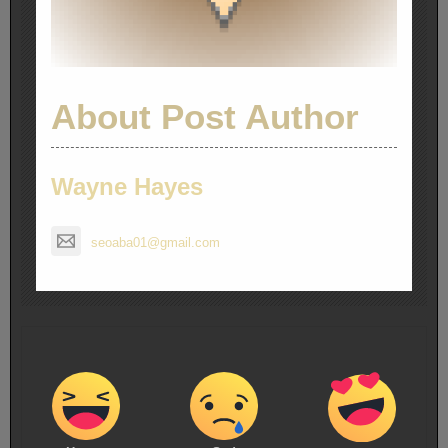
About Post Author
Wayne Hayes
seoaba01@gmail.com