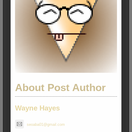
About Post Author
Wayne Hayes
seoaba01@gmail.com