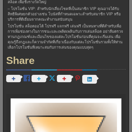
สล็อต เพื่อชิงรางวัลใหญ่
– โปรโมชั่น VIP: สำหรับนักเสี่ยงโชคที่เป็นสมาชิก VIP คุณอาจได้รับ
สิทธิพิเศษยกตัวอย่างเช่น โบนัสที่กำหนดเฉพาะสำหรับสมาชิก VIP หรือ
บริการที่ดีเยี่ยมจากคณะทำงานสนับสนุน
โปรโมชั่น สล็อตออโต้ โปรฟรี แจกฟรี เล่นฟรี เป็นหนทางที่ดีสำหรับเพื่อ
การเพิ่มช่องทางในการชนะและเพลิดเพลินกับการเล่นสล็อต อย่าลืมตรวจ
ทานกฎเกณฑ์และเงื่อนไขของแต่ละโปรโมชั่นก่อนที่คุณจะเริ่มเล่น เพื่อ
คุณรู้ถึงกฎและก็ความจำกัดที่เกี่ยวเนื่องกับแต่ละโปรโมชั่นรวมทั้งให้ท่าน
เลือกโปรโมชั่นที่เหมาะสมกับการเล่นของคุณแบบสุดๆ
Share