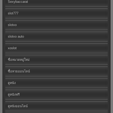
Sexybaccarat
slot777
slotxo
slotxo auto
xoslot
ชื่อหมวดหมู่ใหม่
ซื้อหวยออนไลน์
ดูหนัง
ดูหนังฟรี
ดูหนังออนไลน์