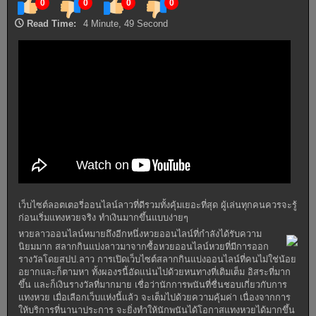
0
0
0
0
Read Time:
4 Minute, 49 Second
เว็บไซต์ลอตเตอรี่ออนไลน์ลาวที่ดีรวมทั้งคุ้มเยอะที่สุด ผู้เล่นทุกคนควรจะรู้
ก่อนเริ่มแทงหวยจริง ทำเงินมากขึ้นแบบง่ายๆ
หวยลาวออนไลน์หมายถึงอีกหนึ่งหวยออนไลน์ที่กำลังได้รับความ
นิยมมาก สลากกินแบ่งลาวมาจากซื้อหวยออนไลน์หวยที่มีการออก
รางวัลโดยสปป.ลาว การเปิดเว็บไซต์สลากกินแบ่งออนไลน์ที่คนไม่ใช่น้อย
อยากและก็ตามหา ทั้งผองรนี้อัดแน่นไปด้วยหนทางที่เติมเต็ม อิสระที่มาก
ขึ้น และก็เงินรางวัลที่มากมาย เชื่อว่านักการพนันที่ชื่นชอบเกี่ยวกับการ
แทงหวย เมื่อเลือกเว็บแห่งนี้แล้ว จะเต็มไปด้วยความคุ้มค่า เนื่องจากการ
ให้บริการที่นานาประการ จะยิ่งทำให้นักพนันได้โอกาสแทงหวยได้มากขึ้น