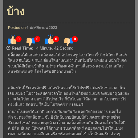
บ้าง
Posted on
6 พฤศจิกายน 2023
0
0
0
0
Read Time:
4 Minute, 42 Second
สล็อตออโต้
เจอกับ สล็อตออโต้ อัปเกรดรูปแบบใหม่ เว็บไซต์ใหม่ ฟีเจอร์
ใหม่ สีสันใหม่ ขยันเปลี่ยนให้น่าเล่นกว่าเดิมที่ไม่มีใครเหมือน หน้าเว็บจัด
ระบบได้ดีเยี่ยมเข้าถึงเกมง่าย เพียงแค่ค้นหาสล็อตxo ลงทะเบียนสมัคร
สมาชิกพร้อมรับโปรโมชั่นดีดีจากทางเว็บ
สมัครวันนี้รับเครดิตฟรี สมัครในเวลานี้รับโปรฟรี สมัครในช่วงเวลานั้น
เล่นเกมฟรี ไม่ว่าจะสมัครเวลาใด ตอนไหนก็มีของแถมของสมนาคุณเยอะ
มากเต็มไปหมด อยากได้โปรอะไร ก็จัดไปอย่าให้พลาด! ยกโปรมาวางไว้
ตรงนี้แล้ว จัดด่วน ให้เต็ม ไม่หักคร้าบ! เล่นฟรี
เกมอะไรแตกได้แตกดี แตกไม่บันยะบันยัง แตกกึกก้องวงการ แตกไม่
พัก จะต้องรักสล็อตนะจ๊ะ ยิ่งใกล้ปลายปีแบบนี้สังเกตุตามห้างลดซ้ำๆ
ซัมเมอร์เซลล์กระจายทุกห้าง เว็บเกมสล็อตก็เช่นกัน ติดตามโปรกันให้ดี
ดี มีลุ้น มีแจก ให้ทุกคนได้ทุกเกม รับเครดิตฟรี คอยกดรับโปรให้แม่นๆ
เทศกาลนี่แหละของดีแจกจริง พร้อมกันและก็เข้าเว็บสินะครับ ด่วนๆ