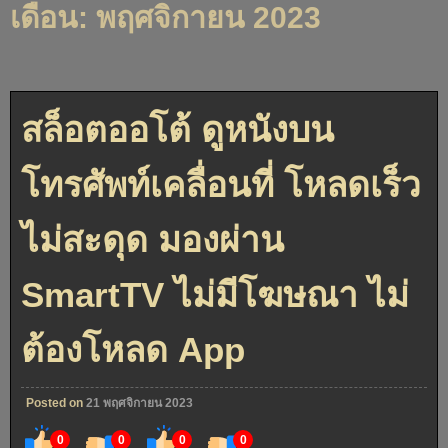
เดือน:
พฤศจิกายน 2023
สล็อตออโต้ ดูหนังบน
โทรศัพท์เคลื่อนที่ โหลดเร็ว
ไม่สะดุด มองผ่าน
SmartTV ไม่มีโฆษณา ไม่
ต้องโหลด App
Posted on
21 พฤศจิกายน 2023
0
0
0
0