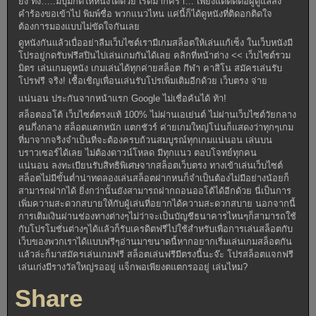
ยิ่ง ทั้ง…..มีปุ่มกดให้หนังได้ด้วย เริ่ดมากคร้า… เพียงแต่ติดต่อผู้ดูแลส่ง
คำร้องขอเข้าไป พิมพ์ชื่อ พวกแนวไหน แค่นี้ก็ได้ดูหนังที่ติดอกติดใจ
ต้องการมองแบบไม่ขัดใจกันเลย
ดูหนังกันแล้วเบื่ออย่าลืมเว็บไซต์เรามีเกมสล็อตให้เล่นแก้เซ็ง ในเว็บหนังมี
โปรอยู่กดรับฟรีสปินไปเล่นเกมกันได้เลย คลิกที่หน้าต่าง << เว็บไซต์รวม
มิตร เล่นเกมดูหนัง เกมเล่นได้ทุกค่ายสล็อต กีฬา คาสิโน สมัครเล่นรับ
โปรฟรี จริง! เชื้อเชิญเพื่อนเล่นรับโปรเพิ่มเติมอีกด้วย เว็บตรง จ่าย
แน่นอน ประกันจากหน้าแรก Google ไม่เชื่อค้นได้ ท้า!
สล็อตออโต้ เว็บไซต์ตรงแท้ 100% ไม่ผ่านเอเย่นต์ ไม่ผ่านเว็บไซต์วัยกลาง
คนกึ่งกลาง สล็อตแตกหนัก แตกชัวร์ ค่ายเกมใหญ่โน่นก็แสดงว่าทุกๆเกม
ที่มาจากจริงจำเป็นที่จะต้องครบถ้วนสมบูรณ์ทุกเกมแน่นอน เล่นบน
บราวเซอร์ได้เลย ไม่ต้องดาวน์โหลด มีทุกแนว ตอบโจทย์ทุกคน
แน่นอน ลงทะเบียนรับสิทธิพิเศษจากสล็อตเว็บตรง ทางเข้าเล่นเว็บไซต์
สล็อตไม่มีขั้นต่ำน่าทดลองเล่นสล็อตฝากหนก็จำเป็นต้องไม่มีอย่างน้อยก็
สามารถฝากได้ ยิ่งกว่านั้นยังสามารถฝากถอนออโต้ได้อีกด้วย นี่เป็นการ
เพิ่มความสะดวกสบายให้กับผู้เล่นที่อยากได้ความสะดวกสบาย นอกจากนี้
การเติมเงินผ่านช่องทางต่างๆไม่ว่าจะเป็นบัญชีธนาคารไหนๆก็สามารถใช้
กับโปรโมชั่นต่างๆได้แล้วก็รับเครดิตฟรีไปใช้สำหรับเพื่อการเล่นสล็อตกับ
เว็บของพวกเราได้แบบฟรีๆอ่านมาขนาดนี้หากอยากเริ่มเล่นเกมสล็อตกัน
แล้วล่ะก็มาสมัครเล่นเกมฟรี สล็อตเล่นฟรีมีตรงนี้นะจ๊ะ โปรสล็อตแจกฟรี
เล่นเก่งมีรางวัลใหญ่รออยู่ แจ็กพอเพียงตแตกรออยู่ เล่นไหม?
Share