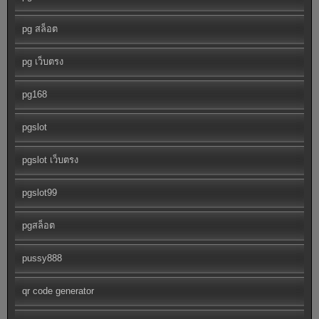
pg สล็อต
pg เว็บตรง
pg168
pgslot
pgslot เว็บตรง
pgslot99
pgสล็อต
pussy888
qr code generator