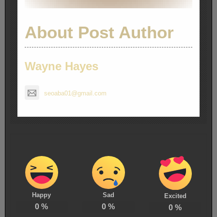
About Post Author
Wayne Hayes
seoaba01@gmail.com
Happy
Sad
Excited
0
%
0
%
0
%