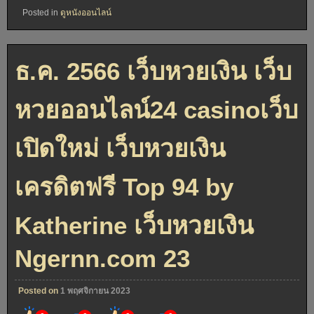
Posted in
ดูหนังออนไลน์
ธ.ค. 2566 เว็บหวยเงิน เว็บ
หวยออนไลน์24 casinoเว็บ
เปิดใหม่ เว็บหวยเงิน
เครดิตฟรี Top 94 by
Katherine เว็บหวยเงิน
Ngernn.com 23
Posted on
1 พฤศจิกายน 2023