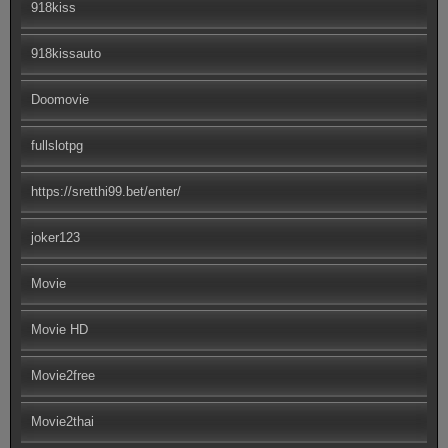
918kiss
918kissauto
Doomovie
fullslotpg
https://sretthi99.bet/enter/
joker123
Movie
Movie HD
Movie2free
Movie2thai