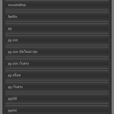
moviehdthai
Netflix
pg
pg slot
pg slot เปิดใหม่ล่าสุด
pg slot เว็บตรง
pg สล็อต
pg เว็บตรง
pg168
pgslot