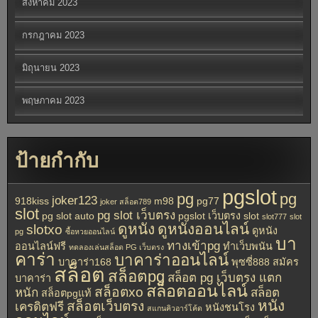
สิงหาคม 2023
กรกฎาคม 2023
มิถุนายน 2023
พฤษภาคม 2023
ป้ายกำกับ
pgslot
pg
pg
joker123
918kiss
m98
pg77
joker สล็อต789
slot
pg slot เว็บตรง
pg slot auto
pgslot เว็บตรง
slot
slot777
slot
ดูหนัง
ดูหนังออนไลน์
slotxo
ดูหนัง
pg
ซื้อหวยออนไลน์
บา
ทางเข้าpg
ออนไลน์ฟรี
ทำเว็บพนัน
ทดลองเล่นสล็อต PG เว็บตรง
คาร่า
บาคาร่าออนไลน์
บาคาร่า168
พุซซี่888
สมัคร
สล็อต
สล็อตpg
สล็อต pg เว็บตรง แตก
บาคาร่า
สล็อตออนไลน์
สล็อตxo
หนัก
สล็อต
สล็อตpgแท้
หนัง
สล็อตเว็บตรง
เครดิตฟรี
หนังชนโรง
สแกนคิวอาร์โค้ด