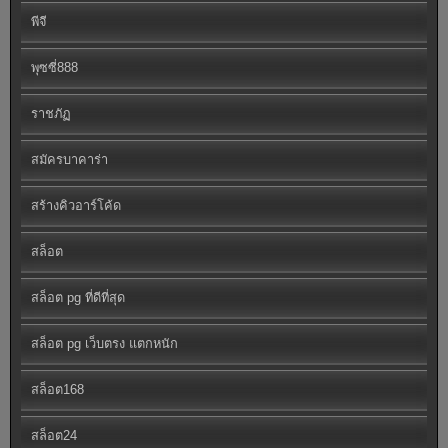
พีจี
พุซซี่888
ราชภัฏ
สมัครบาคาร่า
สร้างคิวอาร์โค้ด
สล็อต
สล็อต pg ที่ดีที่สุด
สล็อต pg เว็บตรง แตกหนัก
สล็อต168
สล็อต24