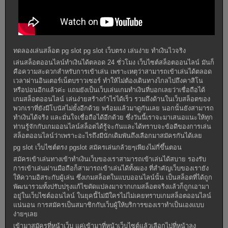
ทดลองเล่นสล็อต pg slot pg slot เว็บตรง เล่นง่าย ทำเงินไวจริง
เล่นสล็อตออนไลน์ทำเงินได้ตลอด 24 ชั่วโมง เว็บไซต์สล็อตออนไลน์ มันก็
คือความสะดวกสำหรับการเข้าเล่น เพราะเหตุว่าสามารถเข้าเล่นได้ตลอด
เวลาผ่านอินเตอร์เน็ตบราวเซอร์ ทำให้ไม่ต้องเดินทางไกลไปถึงคาสิโน
หรือบ่อนอีกแล้วค่ะ แถมยังเป็นเว็บเล่นเกมทำเงินที่บอกเลยว่าเชื่อถือได้
เกมสล็อตออนไลน์ เล่นง่ายสร้างกำไรได้เร็ว รวมถึงด้านในเว็บสล็อตของ
พวกเราที่ยังมีโบนัสไม่ยั้งอีกด้วย พร้อมแล้วมาดูกันเลย นอกนั้นยังสามารถ
ทำเงินได้จริง และมั่นใจเชื่อถือได้อีกด้วย ซึ่งวันนี้เราจะมาเสนอแนะให้ทุก
ท่านรู้จักกับเกมออนไลน์สล็อตได้รู้จะกันและได้ทราบจะข้อดีของการเล่น
สล็อตออนไลน์ว่าเพราะอะไรถึงมีนักเดิมพันถึงเลือกมาสมัครกันได้เลย
pg slot เว็บไซต์ตรง pgslot สมัครเล่นกล้วยๆเพียงไม่กี่ขึ้นตอน
สมัครเข้าเล่นทางเข้าทำเงินเว็บของเราสามารถเข้าเล่นได้สบาย รองรับ
การเข้าเล่นผ่านมือถือก็สามารถเข้าเล่นได้ทั้งผอง ที่สำคัญเว็บของเรายัง
ให้ความอิสระกับผู้เล่น ซึ่งเกมสล็อตในแบบออนไลน์นั้น เป็นสล็อตที่ได้ถูก
พัฒนารวมทั้งปรับปรุงแก้ไขดัดแปลงมาจากเกมสล็อตจริงแล้วก็ถูกเอามา
อยู่ในเว็บไซต์ออนไลน์ ในยุคนี้ไม่มีใครไม่ไม่เคยทราบเกมสล็อตออนไลน์
แน่นอน การสมัครเป็นสมาชิกกับเว็บผู้ให้บริการของเราทำเป็นเองแบบ
ง่ายๆเลย
เข้ามาสมัครที่หน้าเว็บ แค่เข้ามาที่หน้าเว็บไซต์แล้วเลือกไปที่หน้าลง