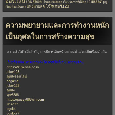
ออนไลน์
เกมสล็อต
เว็บสล็อต pg
เว็บตรง 918kiss
เว็บบาคาร่าที่ดีที่สุด
โจ๊กเกอร์123
แทงหวยสด
เว็บสล็อตเว็บตรง
ความพยายามและการทำงานหนัก
เป็นกุศลในการสร้างความสุข
ความเร็วไม่ใช่สิ่งสำคัญ การมีการเดินหน้าอย่างสม่ำเสมอเป็นเรื่องจำเป็น
เว็บสล็อตและบาคาร่าของโครตดีเว็บนี้เล่นแล้วรวยจัดๆ
https://918kissauto.io
joker123
ดูหนังออนไลน์
sagame
joker123
ดูหนัง
พุซซี่888
https://pussy888win.com
บาคาร่า
pgslot
pgslot77