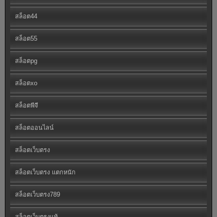
สล็อต44
สล็อต55
สล็อตpg
สล็อตxo
สล็อตพีจี
สล็อตออนไลน์
สล็อตเว็บตรง
สล็อตเว็บตรง แตกหนัก
สล็อตเว็บตรง789
สล็อตเว็บตรงแท้