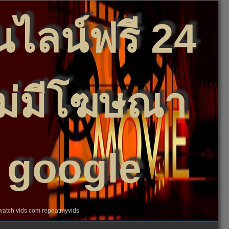
นไลน์ฟรี 24
 ไม่มีโฆษณา
่ google
ทย watch vids com repeatmyvids