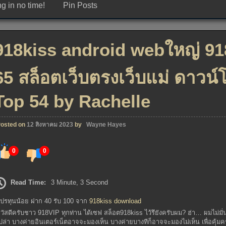
g in no time!
Pin Posts
918kiss android webใหญ่ 91
65 สล็อตเว็บตรงเว็บแม่ ดาวน
Top 54 by Rachelle
osted on
12 สิงหาคม 2023
by
Wayne Hayes
0
0
Read Time:
3 Minute, 3 Second
ปรทุนน้อย ฝาก 40 รับ 100 จาก
918kiss download
วัสดีครับชาว 918VIP ทุกท่าน ได้เซฟ สล็อต918kiss ไว้รึยังครับผม? ฮ่า… ผมไม่มั
ปล่า บางค่ายอินเตอร์เน็ตอาจจะมองเห็น บางค่ายบางทีก็อาจจะมองไม่เห็น เพื่อคุ้