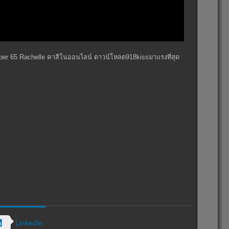
ember 65 Rachelle คาสิโนออนไลน์ ดาวน์โหลด918kissมาแรงที่สุด
LinkedIn