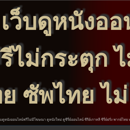
เว็บดูหนังออ
ฟรีไม่กระตุก
ย ซัพไทย ไม
ดูหนังออนไลน์ฟรีไม่มีโฆษณา ดูหนังใหม่ ดูซีรี่ย์ออนไลน์ ซีรีย์เกาหลี ซีรี่ย์ฝรั่ง พากย์ไ