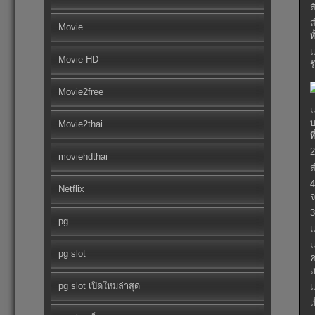
ส
ส
Movie
ท
แ
Movie HD
ร
Movie2free
แ
บ
Movie2thai
ท
2
moviehdthai
ส
4
Netflix
จ
3
pg
แ
แ
pg slot
ค
เ
pg slot เปิดใหม่ล่าสุด
แ
เ