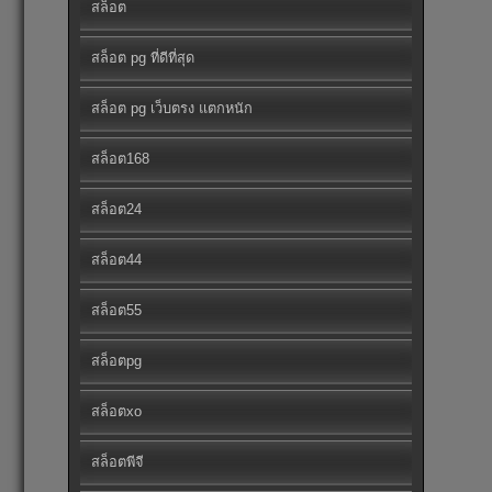
สล็อต
สล็อต pg ที่ดีที่สุด
สล็อต pg เว็บตรง แตกหนัก
สล็อต168
สล็อต24
สล็อต44
สล็อต55
สล็อตpg
สล็อตxo
สล็อตพีจี