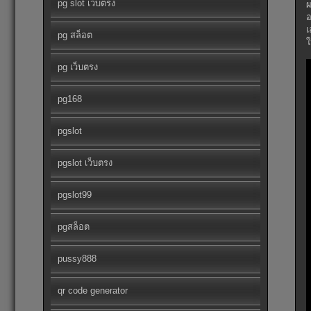
pg slot เว็บตรง
ผ
อ
เ
pg สล็อต
ใ
pg เว็บตรง
pg168
pgslot
pgslot เว็บตรง
pgslot99
pgสล็อต
pussy888
qr code generator