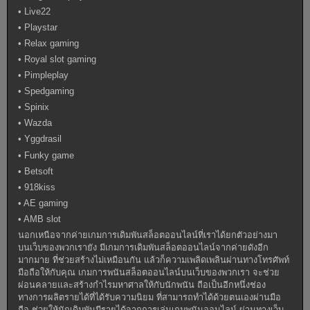
• Live22
• Playstar
• Relax gaming
• Royal slot gaming
• Pimpleplay
• Spedgaming
• Spinix
• Wazda
• Yggdrasil
• Funky game
• Betsoft
• 918kiss
• AE gaming
• AMB slot
นอกเหนือจากค่ายเกมการเดิมพันสล็อตออนไลน์ที่เราได้ยกตัวอย่างมา
บนเว็บของพวกเรายัง มีเกมการเดิมพันสล็อตออนไลน์จากค่ายดังอีก
มากมาย ที่ช่วยสร้างไม่เหมือนกัน แล้วก็ความเพลิดเพลินผ่านทางโทรศัพท์
มือถือให้กับคุณ เกมการพนันสล็อตออนไลน์บนเว็บของพวกเรา จะช่วย
ผ่อนคลายและสร้างกำไรมหาศาลให้กับนักพนัน ถือเป็นอีกหนึ่งช่อง
ทางการผลิตรายได้ที่ได้รับความนิยม ที่สามารถทำได้ด้วยตนเองผ่านมือ
ถือ ช่วยให้นักเดิมพันมีรายได้จากการเล่นเกมพนันออนไลน์ ผ่านทางเว็บ