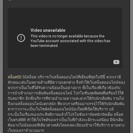
สล็อต55
55สล็อต บริการเว็บสล็อตออนไลน์ที่เยี่ยมที่สุดในปีนี้ พวกเรามี
ลักษณะเด่นในหลายด้านที่มีความแตกต่าง จึงทำให้เว็บสล็อตออนไลน์ของ
พวกเราเป็นเว็บที่ได้รับความนิยมเป็นอย่างมาก ทั้งในเรื่องที่เกี่ยวข้องกับ
การนำเข้าเกมการเดิมพันสล็อตออนไลน์ โปรโมชั่นสุดพิเศษที่เตรียมไว้ให้
กับสมาชิก อีกทั้งบริการที่ช่วยอำนวยความสะดวกให้กับนักเดิมพัน รวมไป
ถึงเกมสล็อตออนไลน์แตกหนัก ที่พวกเราเตรียมมาบรรจุไว้ให้กับนักเดิมพัน
หากว่าเราจะเป็นเว็บไซต์สล็อตออนไลน์น้องใหม่ที่เปิดให้บริการ แม้
กระนั้นในเรื่องของประสิทธิภาพแล้วก็โปรโมชั่นเราจัดหนักจัดเต็ม สล็อต
เว็บตรง888 ทำให้เว็บไซต์ของเราเป็นเว็บที่กำลังจะมีกระแสนิยม มีนักเดิม
พันมากไม่น้อยเลยทีเดียวต่างหลั่งไหลลงทะเบียนเข้ามาใช้บริการ ผ่านทาง
เว็บของเราจำนวนมาก