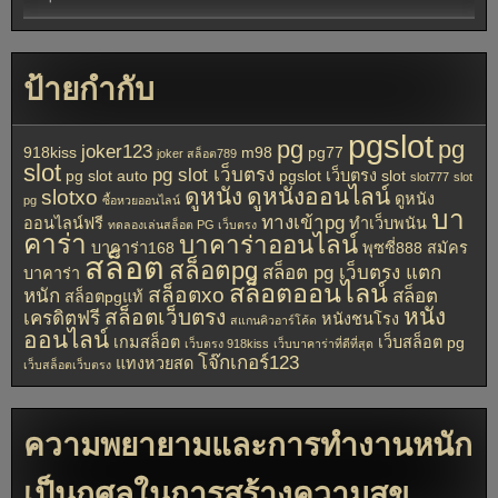
ป้ายกำกับ
pgslot
pg
pg
joker123
918kiss
m98
pg77
joker สล็อต789
slot
pg slot เว็บตรง
pg slot auto
pgslot เว็บตรง
slot
slot777
slot
ดูหนัง
ดูหนังออนไลน์
slotxo
ดูหนัง
pg
ซื้อหวยออนไลน์
บา
ทางเข้าpg
ออนไลน์ฟรี
ทำเว็บพนัน
ทดลองเล่นสล็อต PG เว็บตรง
คาร่า
บาคาร่าออนไลน์
บาคาร่า168
พุซซี่888
สมัคร
สล็อต
สล็อตpg
สล็อต pg เว็บตรง แตก
บาคาร่า
สล็อตออนไลน์
สล็อตxo
หนัก
สล็อต
สล็อตpgแท้
หนัง
สล็อตเว็บตรง
เครดิตฟรี
หนังชนโรง
สแกนคิวอาร์โค้ด
ออนไลน์
เกมสล็อต
เว็บสล็อต pg
เว็บตรง 918kiss
เว็บบาคาร่าที่ดีที่สุด
โจ๊กเกอร์123
แทงหวยสด
เว็บสล็อตเว็บตรง
ความพยายามและการทำงานหนัก
เป็นกุศลในการสร้างความสุข