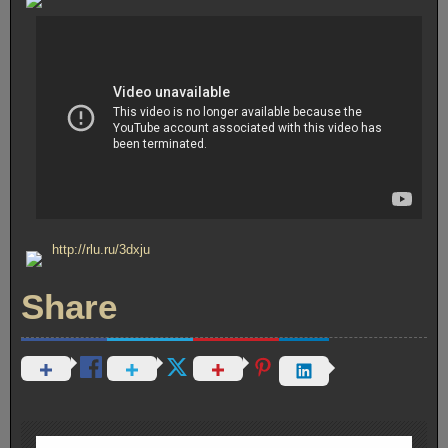
http://rlu.ru/3dxju
Share