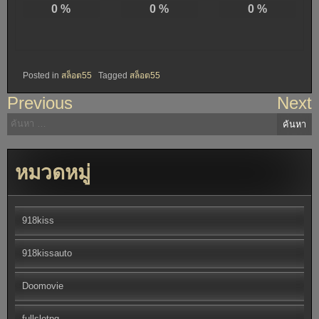
0
%
0
%
0
%
Posted in
สล็อต55
Tagged
สล็อต55
Previous
Next
แนะแนว
ค้นหา
เรื่อง
สำหรับ:
หมวดหมู่
918kiss
918kissauto
Doomovie
fullslotpg