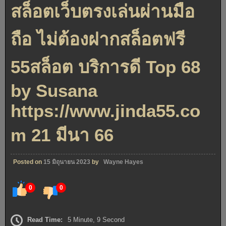
สล็อตเว็บตรงเล่นผ่านมือ
ถือ ไม่ต้องฝากสล็อตฟรี
55สล็อต บริการดี Top 68
by Susana
https://www.jinda55.co
m 21 มีนา 66
Posted on
15 มิถุนายน 2023
by
Wayne Hayes
0
0
Read Time:
5 Minute, 9 Second