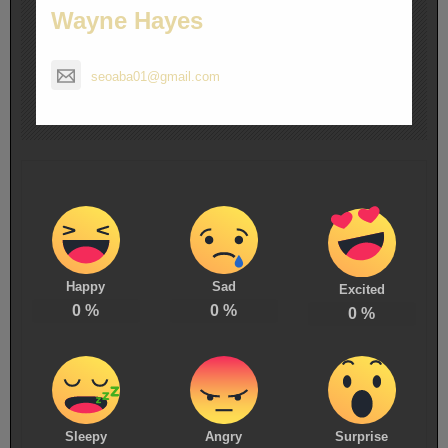
Wayne Hayes
seoaba01@gmail.com
Happy
Sad
Excited
0
%
0
%
0
%
Sleepy
Angry
Surprise