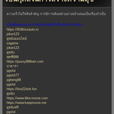
ความเร็วไม่ใช่สิ่งสำคัญ การมีการเดินหน้าอย่างสม่ำเสมอเป็นเรื่องจำเป็น
เว็บสล็อตและบาคาร่าของโครตดีเว็บนี้เล่นแล้วรวยจัดๆ
https://918kissauto.io
joker123
ดูหนังออนไลน์
sagame
joker123
ดูหนัง
พุซซี่888
https://pussy888win.com
บาคาร่า
pgslot
pgslot77
pgheng99
pgslot
https://live22slot.fun
ดูหนัง
https://www.ilike-movie.com
https://www.keepmovie.me
ดูหนังฟรี
pgslot