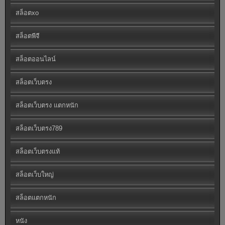
สล็อตxo
สล็อตพีจี
สล็อตออนไลน์
สล็อตเว็บตรง
สล็อตเว็บตรง แตกหนัก
สล็อตเว็บตรง789
สล็อตเว็บตรงแท้
สล็อตเว็บใหญ่
สล็อตแตกหนัก
หนัง