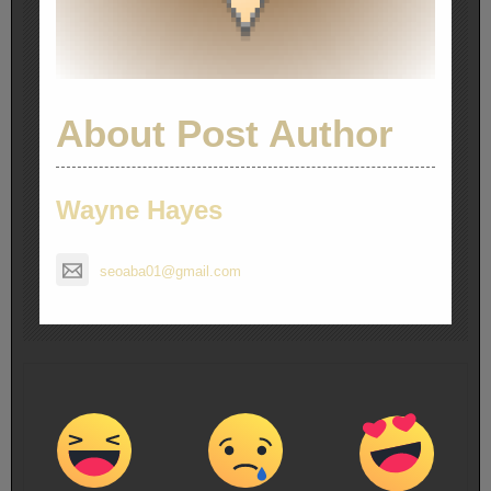
About Post Author
Wayne Hayes
seoaba01@gmail.com