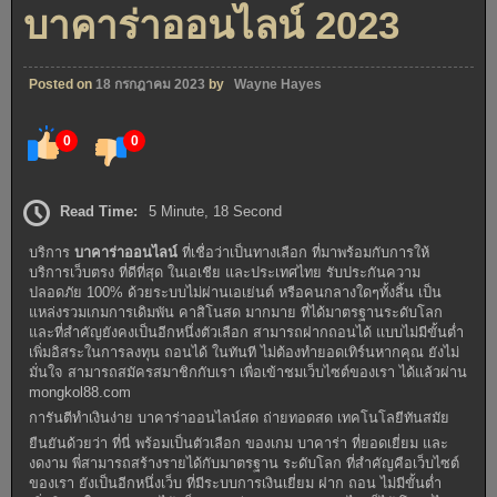
บาคาร่าออนไลน์ 2023
Posted on
18 กรกฎาคม 2023
by
Wayne Hayes
0
0
Read Time:
5 Minute, 18 Second
บริการ
บาคาร่าออนไลน์
ที่เชื่อว่าเป็นทางเลือก ที่มาพร้อมกับการให้
บริการเว็บตรง ที่ดีที่สุด ในเอเชีย และประเทศไทย รับประกันความ
ปลอดภัย 100% ด้วยระบบไม่ผ่านเอเย่นต์ หรือคนกลางใดๆทั้งสิ้น เป็น
แหล่งรวมเกมการเดิมพัน คาสิโนสด มากมาย ที่ได้มาตรฐานระดับโลก
และที่สำคัญยังคงเป็นอีกหนึ่งตัวเลือก สามารถฝากถอนได้ แบบไม่มีขั้นต่ำ
เพิ่มอิสระในการลงทุน ถอนได้ ในทันที ไม่ต้องทำยอดเทิร์นหากคุณ ยังไม่
มั่นใจ สามารถสมัครสมาชิกกับเรา เพื่อเข้าชมเว็บไซต์ของเรา ได้แล้วผ่าน
mongkol88.com
การันตีทำเงินง่าย บาคาร่าออนไลน์สด ถ่ายทอดสด เทคโนโลยีทันสมัย
ยืนยันด้วยว่า ที่นี่ พร้อมเป็นตัวเลือก ของเกม บาคาร่า ที่ยอดเยี่ยม และ
งดงาม พี่สามารถสร้างรายได้กับมาตรฐาน ระดับโลก ที่สำคัญคือเว็บไซต์
ของเรา ยังเป็นอีกหนึ่งเว็บ ที่มีระบบการเงินเยี่ยม ฝาก ถอน ไม่มีขั้นต่ำ