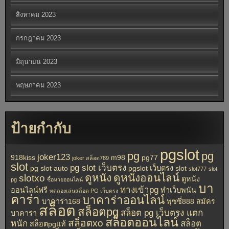
สิงหาคม 2023
กรกฎาคม 2023
มิถุนายน 2023
พฤษภาคม 2023
ป้ายกำกับ
pgslot
pg
pg
joker123
918kiss
m98
pg77
joker สล็อต789
slot
pg slot เว็บตรง
pg slot auto
pgslot เว็บตรง
slot
slot777
slot
ดูหนัง
ดูหนังออนไลน์
slotxo
ดูหนัง
pg
ซื้อหวยออนไลน์
บา
ทางเข้าpg
ออนไลน์ฟรี
ทำเว็บพนัน
ทดลองเล่นสล็อต PG เว็บตรง
คาร่า
บาคาร่าออนไลน์
บาคาร่า168
พุซซี่888
สมัคร
สล็อต
สล็อตpg
สล็อต pg เว็บตรง แตก
บาคาร่า
สล็อตออนไลน์
สล็อตxo
หนัก
สล็อต
สล็อตpgแท้