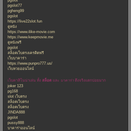
pgslot
pgslot77
pgheng99
pgslot
https://live22slot.fun
ดูหนัง
https://www.ilike-movie.com
https://www.keepmovie.me
ดูหนังฟรี
pgslot
สล็อตเว็บตรงเครดิตฟรี
เว็บบาคาร่า
https://www.punpro777.us/
เว็บหวยออนไลน์
เว็บคาสิโนน่าเล่น ทั้ง
สล็อต
และ
บาคาร่า
ตึงจริงแตกบ่อยมาก
joker 123
pg168
slot เว็บตรง
สล็อตเว็บตรง
สล็อตเว็บตรง
JINDA888
pgslot
pussy888
บาคาร่าออนไลน์