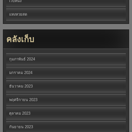
เว็บหนัง
แทงหวยสด
คลังเก็บ
กุมภาพันธ์ 2024
มกราคม 2024
ธันวาคม 2023
พฤศจิกายน 2023
ตุลาคม 2023
กันยายน 2023