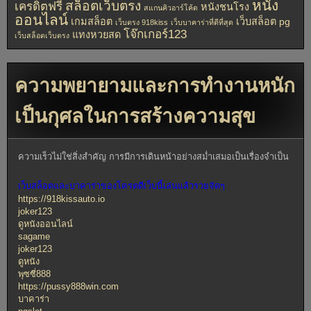
หนัง
สล็อตเว็บตรง
เครดิตฟรี
หนังชนโรง
สแกนคิวอาร์โค้ด
ออนไลน์
เกมสล็อต
เว็บสล็อต pg
เว็บตรง 918kiss
เว็บบาคาร่าที่ดีที่สุด
โจ๊กเกอร์123
แทงหวยสด
เว็บสล็อตเว็บตรง
ความพยายามและการทำงานหนัก
เป็นกุศลในการสร้างความสุข
ความเร็วไม่ใช่สิ่งสำคัญ การมีการเดินหน้าอย่างสม่ำเสมอเป็นเรื่องจำเป็น
เว็บสล็อตและบาคาร่าของโครตดีเว็บนี้เล่นแล้วรวยจัดๆ
https://918kissauto.io
joker123
ดูหนังออนไลน์
sagame
joker123
ดูหนัง
พุซซี่888
https://pussy888win.com
บาคาร่า