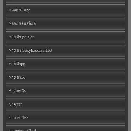
ทดลองเล่นpg
ทดลองเล่นสล็อต
ทางเข้า pg slot
ทางเข้า Sexybaccarat168
ทางเข้าpg
ทางเข้าxo
ทำเว็บพนัน
บาคาร่า
บาคาร่า168